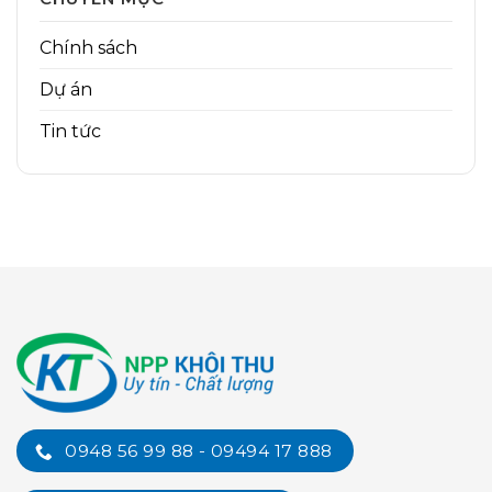
Chính sách
Dự án
Tin tức
0948 56 99 88 - 09494 17 888