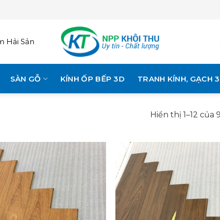
 Hải Sản
SÀN GỖ
KÍNH ỐP BẾP 3D
TRANH KÍNH, GẠCH 
Hiển thị 1–12 của 