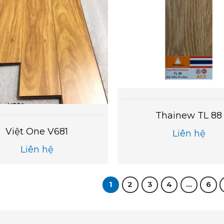
Thainew TL 88
Việt One V681
Liên hệ
Liên hệ
1
2
3
4
…
6