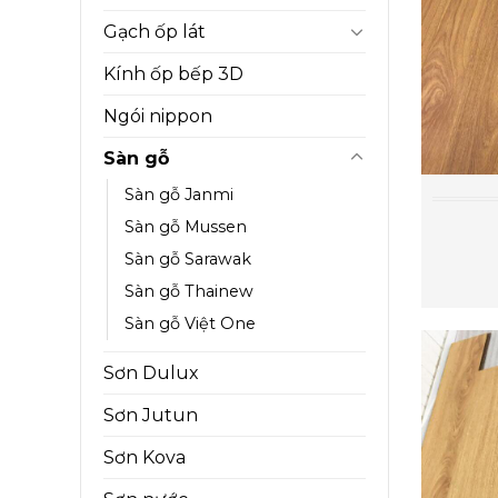
Gạch ốp lát
Kính ốp bếp 3D
Ngói nippon
Sàn gỗ
Sàn gỗ Janmi
Sàn gỗ Mussen
Sàn gỗ Sarawak
Sàn gỗ Thainew
Sàn gỗ Việt One
Sơn Dulux
Sơn Jutun
Sơn Kova