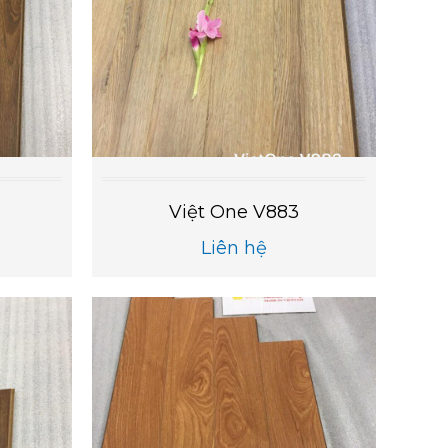
Việt One V883
Liên hệ