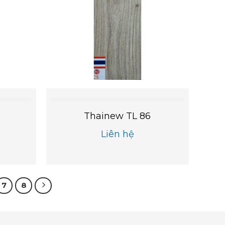
Thainew TL 86
Liên hệ
7
8