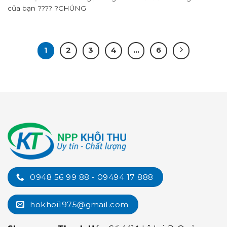
của bạn ???? ?CHÚNG
1
2
3
4
…
6
0948 56 99 88 - 09494 17 888
hokhoi1975@gmail.com