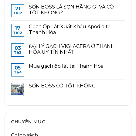
SƠN BOSS LÀ SƠN HÃNG GÌ VÀ CÓ
21
TỐT KHÔNG?
Th12
Gạch Ốp Lát Xuất Khẩu Apodio tại
17
Thanh Hóa
Th12
ĐẠI LÝ GẠCH VIGLACERA Ở THANH
03
HÓA UY TÍN NHẤT
Th3
Mua gạch ốp lát tại Thanh Hóa
05
Th4
SƠN BOSS CÓ TỐT KHÔNG
CHUYÊN MỤC
Chính sách