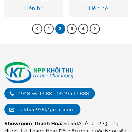
Liên hệ
Liên hệ
1
2
3
4
0948 56 99 88 - 09494 17 888
hokhoi1975@gmail.com
Showroom Thanh Hóa:
Số 441A Lê Lai, P. Quảng
Hưng, TP. Thanh Hóa.( Đối diện nhà thuốc Ngọc sắc