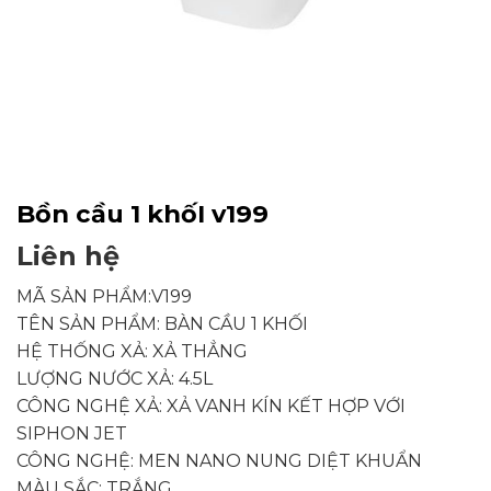
Bồn cầu 1 khốI v199
Liên hệ
MÃ SẢN PHẨM:V199
TÊN SẢN PHẨM: BÀN CẦU 1 KHỐI
HỆ THỐNG XẢ: XẢ THẲNG
LƯỢNG NƯỚC XẢ: 4.5L
CÔNG NGHỆ XẢ: XẢ VANH KÍN KẾT HỢP VỚI
SIPHON JET
CÔNG NGHỆ: MEN NANO NUNG DIỆT KHUẨN
MÀU SẮC: TRẮNG