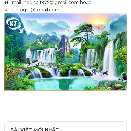
♦️️E-mail: hokhoi1975@gmail.com hoặc
khoithugst@gmail.com
BÀI VIẾT MỚI NHẤT