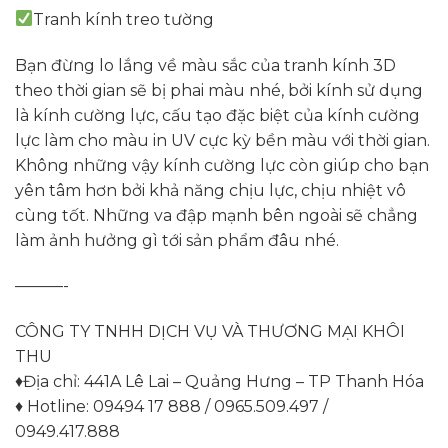
Tranh kính treo tường
Bạn đừng lo lắng về màu sắc của tranh kính 3D
theo thời gian sẽ bị phai màu nhé, bởi kính sử dụng
là kính cường lực, cấu tạo đặc biệt của kính cường
lực làm cho màu in UV cực kỳ bền màu với thời gian.
Không những vậy kính cường lực còn giúp cho bạn
yên tâm hơn bởi khả năng chịu lực, chịu nhiệt vô
cùng tốt. Những va đập mạnh bên ngoài sẽ chẳng
làm ảnh hưởng gì tới sản phẩm đâu nhé.
———-
CÔNG TY TNHH DỊCH VỤ VÀ THƯƠNG MẠI KHÔI
THU
♦️️Địa chỉ: 441A Lê Lai – Quảng Hưng – TP Thanh Hóa
♦️️ Hotline: 09494 17 888 / 0965.509.497 /
0949.417.888