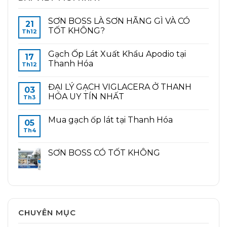
SƠN BOSS LÀ SƠN HÃNG GÌ VÀ CÓ
21
TỐT KHÔNG?
Th12
Gạch Ốp Lát Xuất Khẩu Apodio tại
17
Thanh Hóa
Th12
ĐẠI LÝ GẠCH VIGLACERA Ở THANH
03
HÓA UY TÍN NHẤT
Th3
Mua gạch ốp lát tại Thanh Hóa
05
Th4
SƠN BOSS CÓ TỐT KHÔNG
CHUYÊN MỤC