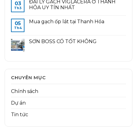
ĐẠI LÝ GẠCH VIGLACERA Ở THANH
03
HÓA UY TÍN NHẤT
Th3
Mua gạch ốp lát tại Thanh Hóa
05
Th4
SƠN BOSS CÓ TỐT KHÔNG
CHUYÊN MỤC
Chính sách
Dự án
Tin tức