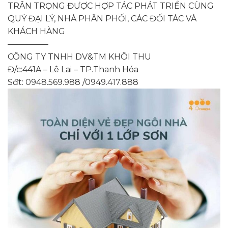
TRÂN TRỌNG ĐƯỢC HỢP TÁC PHÁT TRIỂN CÙNG
QUÝ ĐẠI LÝ, NHÀ PHÂN PHỐI, CÁC ĐỐI TÁC VÀ
KHÁCH HÀNG
—————
CÔNG TY TNHH DV&TM KHÔI THU
Đ/c:441A – Lê Lai – TP.Thanh Hóa
Sđt: 0948.569.988 /0949.417.888