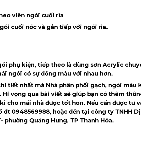
viên ngói cuối rìa
ối nóc và gắn tiếp với ngói rìa.
gói phụ kiện, tiếp theo là dùng sơn Acrylic chu
mái ngói có sự đồng màu với nhau hơn.
chi tiết nhất mà Nhà phân phối gạch, ngói màu 
 Hi vọng qua bài viết sẽ giúp bạn có thêm thôn
aki cho mái nhà được tốt hơn. Nếu cần được tư v
 số đt 0948569988, hoặc đến tại công ty TNHH D
ai- phường Quảng Hưng, TP Thanh Hóa.