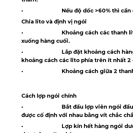
· Nếu độ dốc >60% thì cần đóng đ
Chia lito và định vị ngói
· Khoảng cách các thanh lito cần
xuống hàng cuối.
· Lắp đặt khoảng cách hàng lito đầ
khoảng cách các lito phía trên ít nhất 2
· Khoảng cách giữa 2 thanh lito 
Cách lợp ngói chính
· Bắt đầu lợp viên ngói đầu tiên 
được cố định với nhau bằng vít chắc ch
· Lợp kín hết hàng ngói dưới cùn