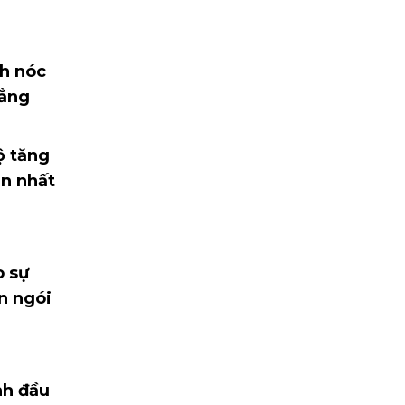
h nóc
hẳng
ộ tăng
ẩn nhất
 sự
ắn ngói
nh đầu