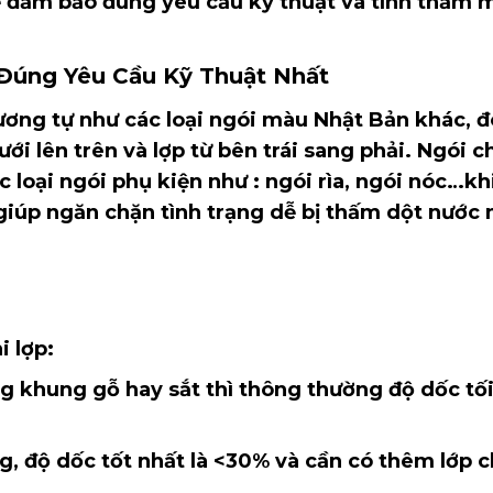
 đảm bảo đúng yêu cầu kỹ thuật và tính thẩm 
t Đúng Yêu Cầu Kỹ Thuật Nhất
ơng tự như các loại ngói màu Nhật Bản khác, đ
ưới lên trên và lợp từ bên trái sang phải. Ngói c
 loại ngói phụ kiện như : ngói rìa, ngói nóc…kh
 giúp ngăn chặn tình trạng dễ bị thấm dột nước
i lợp:
 gỗ hay sắt thì thông thường độ dốc tối
dốc tốt nhất là <30% và cần có thêm lớp 