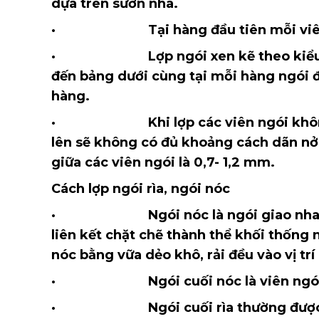
dựa trên sườn nhà.
· Tại hàng đầu tiên mỗi viên ngói
· Lợp ngói xen kẽ theo kiểu lợp n
đến bảng dưới cùng tại mỗi hàng ngói 
hàng.
· Khi lợp các viên ngói không nên 
lên sẽ không có đủ khoảng cách dãn nở,
giữa các viên ngói là 0,7- 1,2 mm.
Cách lợp ngói rìa, ngói nóc
· Ngói nóc là ngói giao nhau giữa
liên kết chặt chẽ thành thể khối thống 
nóc bằng vữa dẻo khô, rải đều vào vị trí
· Ngói cuối nóc là viên ngói nằm t
· Ngói cuối rìa thường được ưu tiê