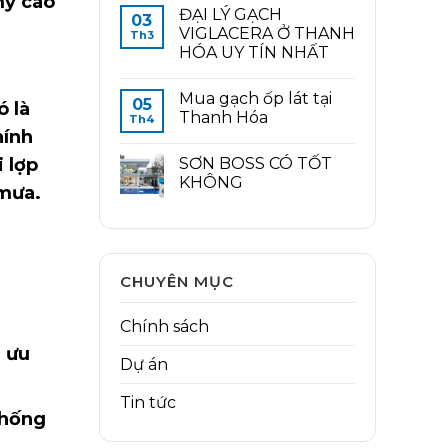
mỹ cao
ĐẠI LÝ GẠCH
03
VIGLACERA Ở THANH
Th3
HÓA UY TÍN NHẤT
Mua gạch ốp lát tại
05
ó là
Thanh Hóa
Th4
hính
i lợp
SƠN BOSS CÓ TỐT
KHÔNG
 mưa.
CHUYÊN MỤC
Chính sách
 ưu
Dự án
Tin tức
chống