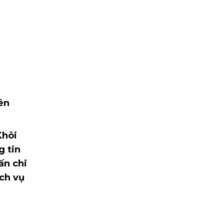
yên
Khôi
g tin
ấn chi
ịch vụ