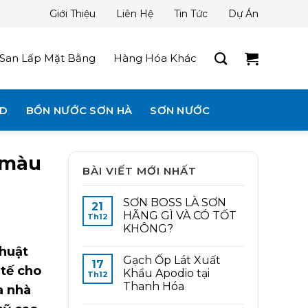
Giới Thiệu
Liên Hệ
Tin Tức
Dự Án
San Lấp Mặt Bằng
Hàng Hóa Khác
3D
BỒN NƯỚC SƠN HÀ
SƠN NƯỚC
i màu
BÀI VIẾT MỚI NHẤT
SƠN BOSS LÀ SƠN
21
HÃNG GÌ VÀ CÓ TỐT
Th12
KHÔNG?
thuật
Gạch Ốp Lát Xuất
17
 tế cho
Khẩu Apodio tại
Th12
Thanh Hóa
a nhà