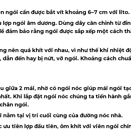
 cần được bắt vít khoảng 6–7 cm với lito.
gói âm dương. Dùng dây căn chỉnh từ đỉn
để đảm bảo rằng ngói được sắp xếp một cách t
quá khít với nhau, vì như thế khi nhiệt đ
 dẫn đến hay bị nứt, vỡ ngói. Khoảng cách chu
 2 mái, nhờ có ngói nóc giúp mái ngói tạo
nhất. Khi lắp đặt ngói nóc chúng ta tiến hành g
 chân ngói.
ại vị trí cuối cùng của đường nóc nhà.
n lợp đầu tiên, ôm khít với viên ngói chí