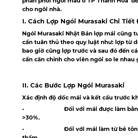
phân phối ngói màu ở TP Thanh Hóa để
cho ngôi nhà.
I. Cách Lợp Ngói Murasaki Chi Tiế
Ngói Murasaki Nhật Bản lợp mái cũng tư
cần tuân thủ theo quy luật như: lợp từ d
bao giờ cũng lợp trước và sau đó đến các
cần căn chỉnh cho viên ngói so le nhau
II. Các Bước Lợp Ngói Murasaki
Xác định độ dốc mái và kết cấu trước kh
· Đối với mái được làm bằng khung
>30%.
· Đối với mái làm từ bê tông, độ 
thấm.