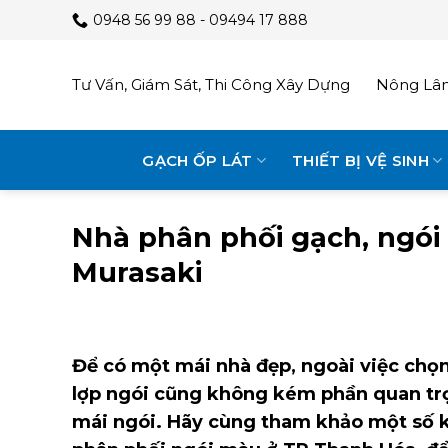
Skip
0948 56 99 88 - 09494 17 888
to
content
Tư Vấn, Giám Sát, Thi Công Xây Dựng
Nông Lâm
GẠCH ỐP LÁT
THIẾT BỊ VỆ SINH
Nhà phân phối gạch, ngói 
Murasaki
Để có một mái nhà đẹp, ngoài việc chọn
lợp ngói cũng không kém phần quan trọn
mái ngói. Hãy cùng tham khảo một số kỹ