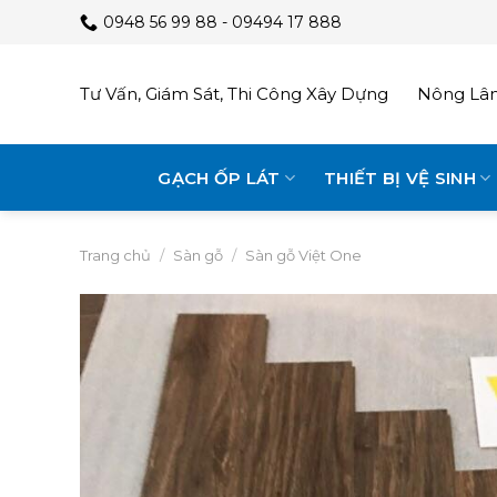
Skip
0948 56 99 88 - 09494 17 888
to
content
Tư Vấn, Giám Sát, Thi Công Xây Dựng
Nông Lâm
GẠCH ỐP LÁT
THIẾT BỊ VỆ SINH
Trang chủ
/
Sàn gỗ
/
Sàn gỗ Việt One