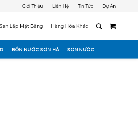
Giới Thiệu
Liên Hệ
Tin Tức
Dự Án
San Lấp Mặt Bằng
Hàng Hóa Khác
3D
BỒN NƯỚC SƠN HÀ
SƠN NƯỚC