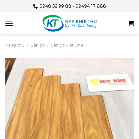
Skip
0948 56 99 88 - 09494 17 888
to
content
Trang chủ
/
Sàn gỗ
/
Sàn gỗ Việt One