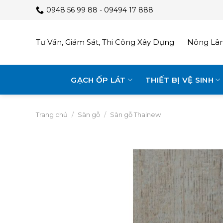
Skip
0948 56 99 88 - 09494 17 888
to
content
Tư Vấn, Giám Sát, Thi Công Xây Dựng
Nông Lâm
GẠCH ỐP LÁT
THIẾT BỊ VỆ SINH
Trang chủ
/
Sàn gỗ
/
Sàn gỗ Thainew