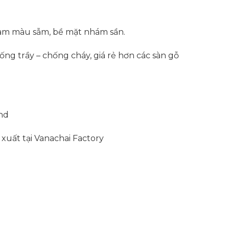
 gam màu sẫm, bề mặt nhám sần.
ng trầy – chống cháy, giá rẻ hơn các sàn gỗ
nd
xuất tại Vanachai Factory