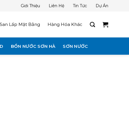
Giới Thiệu
Liên Hệ
Tin Tức
Dự Án
San Lấp Mặt Bằng
Hàng Hóa Khác
3D
BỒN NƯỚC SƠN HÀ
SƠN NƯỚC