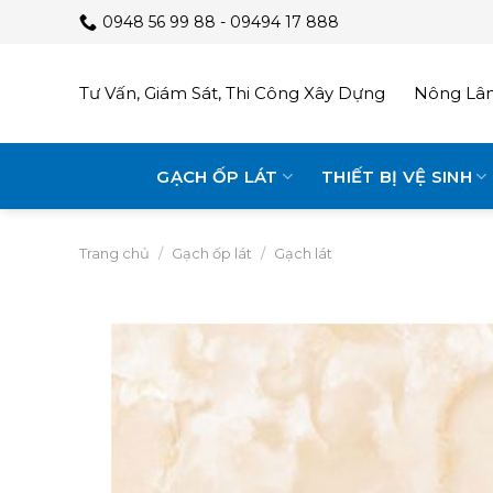
Skip
0948 56 99 88 - 09494 17 888
to
content
Tư Vấn, Giám Sát, Thi Công Xây Dựng
Nông Lâm
GẠCH ỐP LÁT
THIẾT BỊ VỆ SINH
Trang chủ
/
Gạch ốp lát
/
Gạch lát