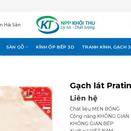
 Hải Sản
SÀN GỖ
KÍNH ỐP BẾP 3D
TRANH KÍNH, GẠCH 
Gạch lát Prati
Liên hệ
Chất liệu MEN BÓNG
Công năng KHÔNG GIA
KHÔNG GIAN BẾP
Xuất xứ VIỆT NAM