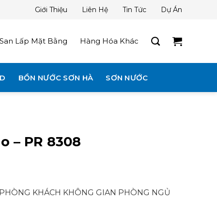
Giới Thiệu
Liên Hệ
Tin Tức
Dự Án
San Lấp Mặt Bằng
Hàng Hóa Khác
3D
BỒN NƯỚC SƠN HÀ
SƠN NƯỚC
no – PR 8308
N PHÒNG KHÁCH KHÔNG GIAN PHÒNG NGỦ