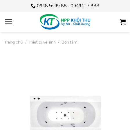
Skip
0948 56 99 88 - 09494 17 888
to
content
Trang chủ
/
Thiết bị vệ sinh
/
Bồn tắm