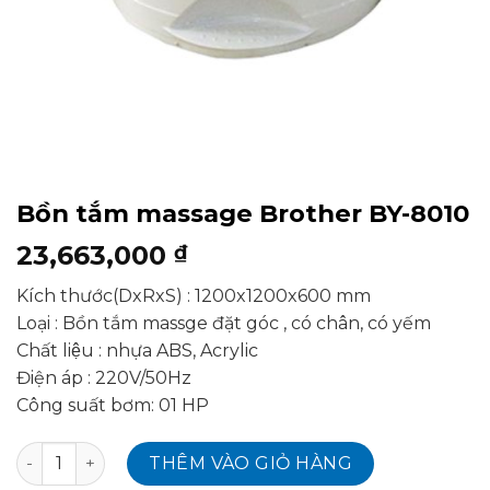
Bồn tắm massage Brother BY-8010
23,663,000
₫
Kích thước(DxRxS) : 1200x1200x600 mm
Loại : Bồn tắm massge đặt góc , có chân, có yếm
Chất liệu : nhựa ABS, Acrylic
Điện áp : 220V/50Hz
Công suất bơm: 01 HP
Bồn tắm massage Brother BY-8010 số lượng
THÊM VÀO GIỎ HÀNG