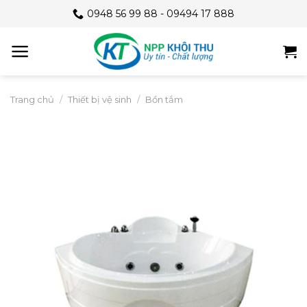
Skip
0948 56 99 88 - 09494 17 888
to
content
Trang chủ
/
Thiết bị vệ sinh
/
Bồn tắm