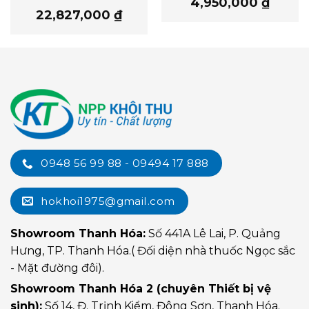
4,950,000
₫
22,827,000
₫
0948 56 99 88 - 09494 17 888
hokhoi1975@gmail.com
Showroom Thanh Hóa:
Số 441A Lê Lai, P. Quảng
Hưng, TP. Thanh Hóa.( Đối diện nhà thuốc Ngọc sắc
- Mặt đường đôi).
Showroom Thanh Hóa 2 (chuyên Thiết bị vệ
sinh):
Số 14, Đ. Trịnh Kiểm, Đông Sơn, Thanh Hóa.