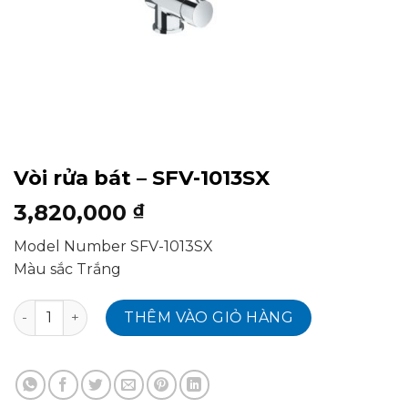
Vòi rửa bát – SFV-1013SX
3,820,000
₫
Model Number SFV-1013SX
Màu sắc Trắng
Vòi rửa bát - SFV-1013SX số lượng
THÊM VÀO GIỎ HÀNG