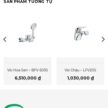
SẢN PHẨM TƯƠNG TỰ
Vòi Hoa Sen – BFV-503S
Vòi Chậu – LFV20S
6,510,000
₫
1,030,000
₫