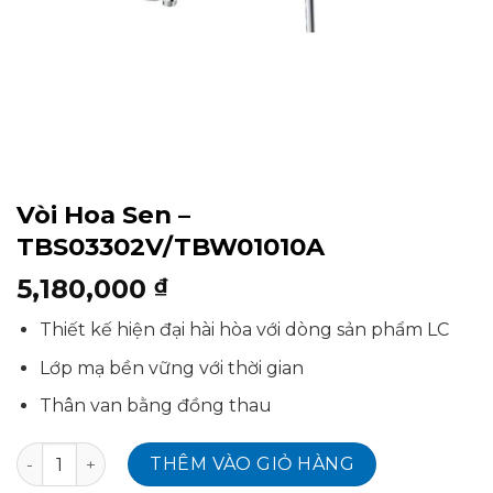
Vòi Hoa Sen –
TBS03302V/TBW01010A
5,180,000
₫
Thiết kế hiện đại hài hòa với dòng sản phẩm LC
Lớp mạ bền vững với thời gian
Thân van bằng đồng thau
Vòi Hoa Sen - TBS03302V/TBW01010A số lượng
THÊM VÀO GIỎ HÀNG