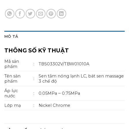
MÔ TẢ
THÔNG SỐ KỸ THUẬT
Mã sản
:
TBS03302V/TBW01010A
phẩm
Tên sản
Sen tắm nóng lạnh LC, bát sen massage
:
phẩm
3 chế độ
Áp lực
:
0.05MPa ~ 0.75MPa
nước
Lớp mạ
:
Nickel Chrome