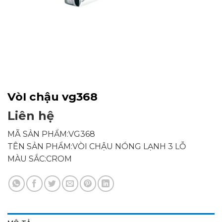
VòI chậu vg368
Liên hệ
MÃ SẢN PHẨM:VG368
TÊN SẢN PHẨM:VÒI CHẬU NÓNG LẠNH 3 LỖ
MÀU SẮC:CROM