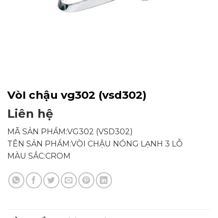
VòI chậu vg302 (vsd302)
Liên hệ
MÃ SẢN PHẨM:VG302 (VSD302)
TÊN SẢN PHẨM:VÒI CHẬU NÓNG LẠNH 3 LỖ
MÀU SẮC:CROM