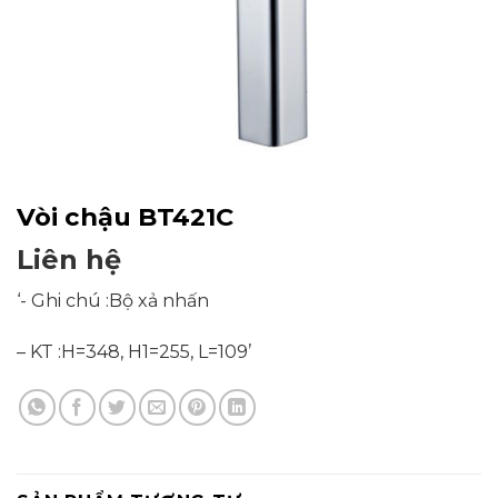
Vòi chậu BT421C
Liên hệ
‘- Ghi chú :Bộ xả nhấn
– KT :H=348, H1=255, L=109’