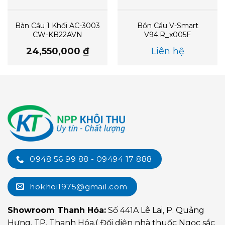
Bàn Cầu 1 Khối AC-3003
Bồn Cầu V-Smart
CW-KB22AVN
V94.R_x005F
24,550,000
₫
Liên hệ
0948 56 99 88 - 09494 17 888
hokhoi1975@gmail.com
Showroom Thanh Hóa:
Số 441A Lê Lai, P. Quảng
Hưng, TP. Thanh Hóa.( Đối diện nhà thuốc Ngọc sắc