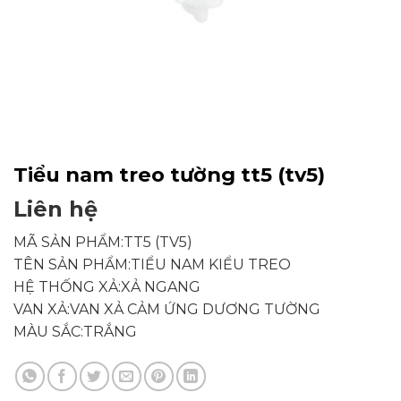
Tiểu nam treo tường tt5 (tv5)
Liên hệ
MÃ SẢN PHẨM:TT5 (TV5)
TÊN SẢN PHẨM:TIỂU NAM KIỂU TREO
HỆ THỐNG XẢ:XẢ NGANG
VAN XẢ:VAN XẢ CẢM ỨNG DƯƠNG TƯỜNG
MÀU SẮC:TRẮNG