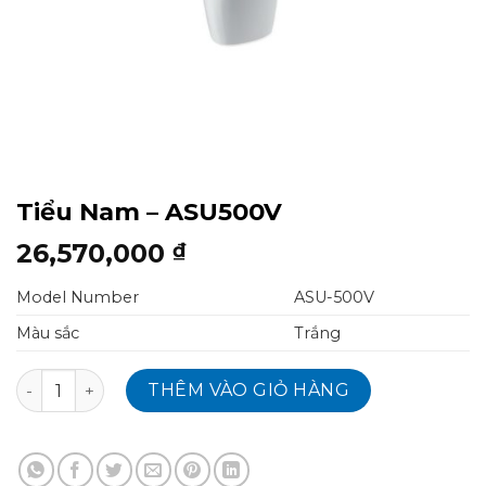
Tiểu Nam – ASU500V
26,570,000
₫
Model Number
ASU-500V
Màu sắc
Trắng
Tiểu Nam - ASU500V số lượng
THÊM VÀO GIỎ HÀNG