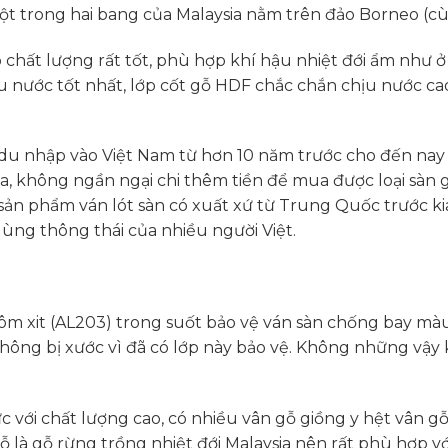
ột trong hai bang của Malaysia nằm trên đảo Borneo (cù
chất lượng rất tốt, phù hợp khí hậu nhiệt đới ẩm như ở V
u nước tốt nhất, lớp cốt gỗ HDF chắc chắn chịu nước cao
 du nhập vào Việt Nam từ hơn 10 năm trước cho đến nay
a, không ngần ngại chi thêm tiền để mua được loại sàn gỗ
c sản phẩm ván lót sàn có xuất xứ từ Trung Quốc trước k
dùng thông thái của nhiều người Việt.
ôm xit (AL203) trong suốt bảo vệ ván sàn chống bay màu
hông bị xước vì đã có lớp này bảo vệ. Không những vậy 
với chất lượng cao, có nhiều vân gỗ giồng y hệt vân gỗ
ỗ là gỗ rừng trồng nhiệt đới Malaysia nên rất phù hợp v