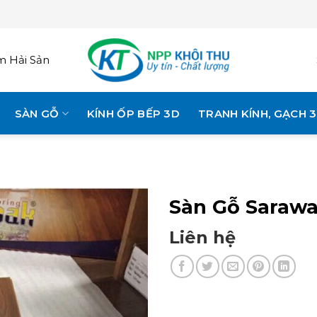
 Hải Sản
SÀN GỖ
KÍNH ỐP BẾP 3D
TRANH KÍNH, GẠCH 
Sàn Gỗ Sarawa
Liên hệ