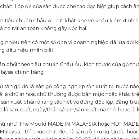
hắn. Lớp đế của sàn được chế tạo đặc biệt giúp cách âm
ên tiêu chuẩn Châu Âu rất khắt khe về khâu kiểm định 
à nó rất an toàn không gây độc hại.
 nhiều nên có một số đơn vị doanh nghiệp đã lừa dối k
ng dấu hiệu nhận biết.
n phối theo tiêu chuẩn Châu Âu, kích thước của gỗ thườn
laysia chính hãng
xứ sàn gỗ đó là: sàn gỗ công nghiệp sản xuất tại nước n
ể là chữ in hoa, chữ thường được bắn mực hoặc khắc trê
sản xuất phải rõ ràng sắc nét và đứng độc lập, đằng tr
số lô sản xuất, ngày/tháng/năm/sản xuất mà thôi hoặc là
c chữ như: The Mould MADE IN MALAYSIA hoặc HDF MADE
S Malaysia… thì thực chất đều là sàn gỗ Trung Quốc, hoặc