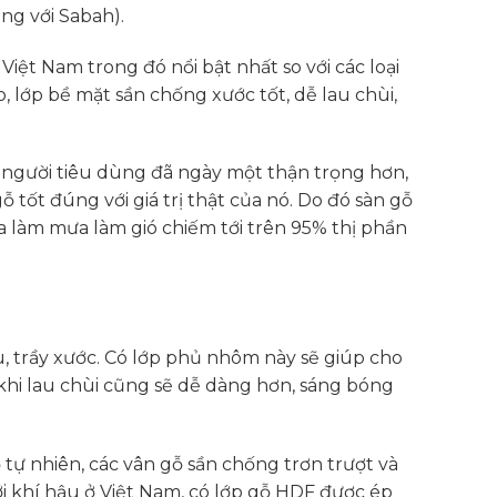
ng với Sabah).
iệt Nam trong đó nổi bật nhất so với các loại
, lớp bề mặt sần chống xước tốt, dễ lau chùi,
 người tiêu dùng đã ngày một thận trọng hơn,
 tốt đúng với giá trị thật của nó. Do đó sàn gỗ
ia làm mưa làm gió chiếm tới trên 95% thị phần
, trầy xước. Có lớp phủ nhôm này sẽ giúp cho
khi lau chùi cũng sẽ dễ dàng hơn, sáng bóng
 tự nhiên, các vân gỗ sần chống trơn trượt và
ới khí hậu ở Việt Nam, có lớp gỗ HDF được ép