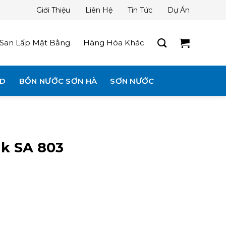
Giới Thiệu
Liên Hệ
Tin Tức
Dự Án
San Lấp Mặt Bằng
Hàng Hóa Khác
3D
BỒN NƯỚC SƠN HÀ
SƠN NƯỚC
k SA 803