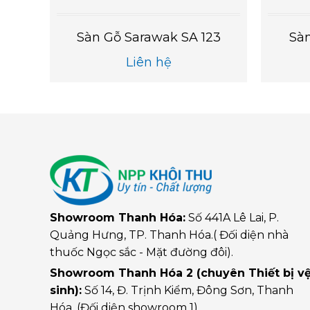
6
Sàn Gỗ Sarawak SA 123
Sà
Liên hệ
Showroom Thanh Hóa:
Số 441A Lê Lai, P.
Quảng Hưng, TP. Thanh Hóa.( Đối diện nhà
thuốc Ngọc sắc - Mặt đường đôi).
Showroom Thanh Hóa 2 (chuyên Thiết bị v
sinh):
Số 14, Đ. Trịnh Kiểm, Đông Sơn, Thanh
Hóa. (Đối diện showroom 1)