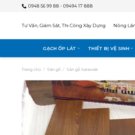
Skip
0948 56 99 88 - 09494 17 888
to
content
Tư Vấn, Giám Sát, Thi Công Xây Dựng
Nông Lâm
GẠCH ỐP LÁT
THIẾT BỊ VỆ SINH
Trang chủ
/
Sàn gỗ
/
Sàn gỗ Sarawak