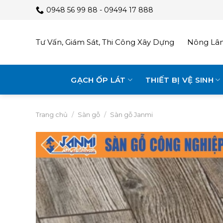
Skip
0948 56 99 88 - 09494 17 888
to
content
Tư Vấn, Giám Sát, Thi Công Xây Dựng
Nông Lâm
GẠCH ỐP LÁT
THIẾT BỊ VỆ SINH
Trang chủ
/
Sàn gỗ
/
Sàn gỗ Janmi