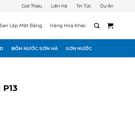
Giới Thiệu
Liên Hệ
Tin Tức
Dự Án
San Lấp Mặt Bằng
Hàng Hóa Khác
3D
BỒN NƯỚC SƠN HÀ
SƠN NƯỚC
 P13