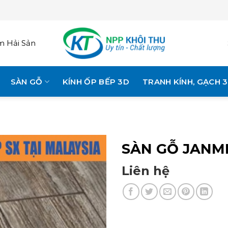
 Hải Sản
SÀN GỖ
KÍNH ỐP BẾP 3D
TRANH KÍNH, GẠCH 
SÀN GỖ JANMI
Liên hệ