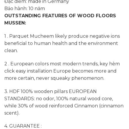
Đặc điểm: made in Germany
Bảo hành: 10 năm
OUTSTANDING FEATURES OF WOOD FLOORS
MUSSEN:
1 . Parquet Mucheem likely produce negative ions
beneficial to human health and the environment
clean.
2 . European colors most modern trends, key hèm
click easy installation Europe becomes more and
more certain, never squeaky phenomenon.
3. HDF 100% wooden pillars EUROPEAN
STANDARDS: no odor, 100% natural wood core,
while 30% of wood reinforced Cinnamon (cinnamon
scent).
4. GUARANTEE :