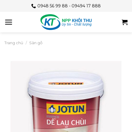
Skip
0948 56 99 88 - 09494 17 888
to
content
Trang chủ
/
Sàn gỗ