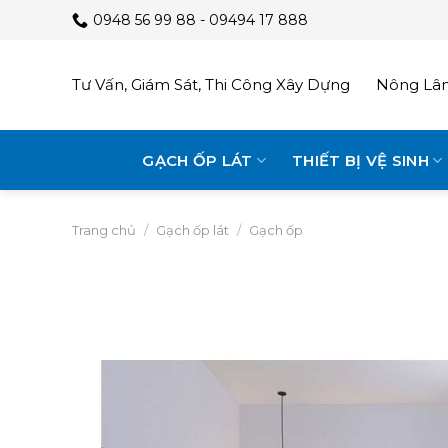
Skip
0948 56 99 88 - 09494 17 888
to
content
Tư Vấn, Giám Sát, Thi Công Xây Dựng
Nông Lâm
GẠCH ỐP LÁT
THIẾT BỊ VỆ SINH
Trang chủ
/
Gạch ốp lát
/
Gạch ốp