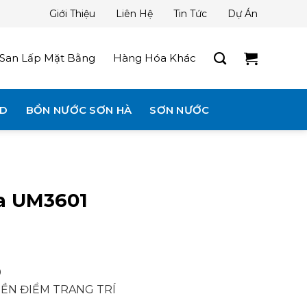
Giới Thiệu
Liên Hệ
Tin Tức
Dự Án
San Lấp Mặt Bằng
Hàng Hóa Khác
3D
BỒN NƯỚC SƠN HÀ
SƠN NƯỚC
a UM3601
0
ỀN ĐIỂM TRANG TRÍ