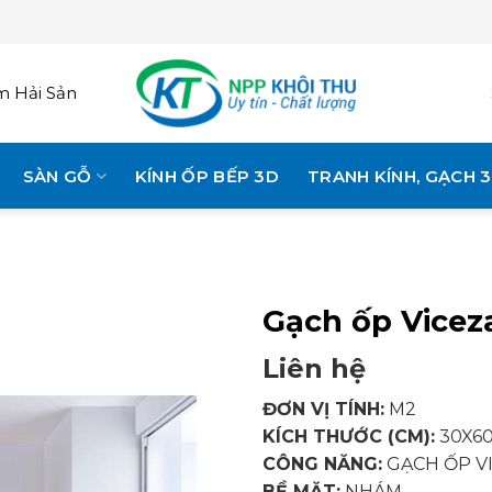
 Hải Sản
SÀN GỖ
KÍNH ỐP BẾP 3D
TRANH KÍNH, GẠCH 
Gạch ốp Vicez
Liên hệ
ĐƠN VỊ TÍNH:
M2
KÍCH THƯỚC (CM):
30X6
CÔNG NĂNG:
GẠCH ỐP VI
BỀ MẶT:
NHÁM