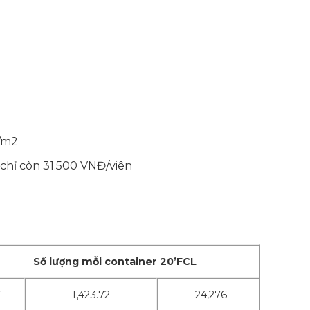
Đ/m2
, chỉ còn 31.500 VNĐ/viên
Số lượng mỗi container 20’FCL
7
1,423.72
24,276