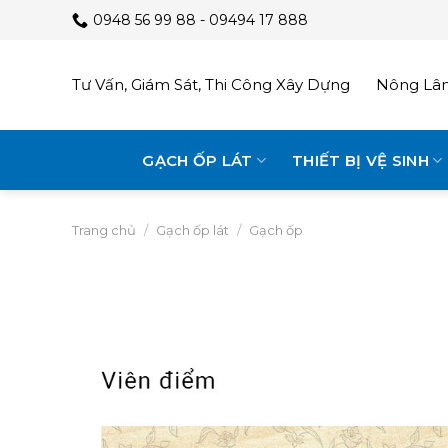
Skip
0948 56 99 88 - 09494 17 888
to
content
Tư Vấn, Giám Sát, Thi Công Xây Dựng
Nông Lâm
GẠCH ỐP LÁT
THIẾT BỊ VỆ SINH
Trang chủ
/
Gạch ốp lát
/
Gạch ốp