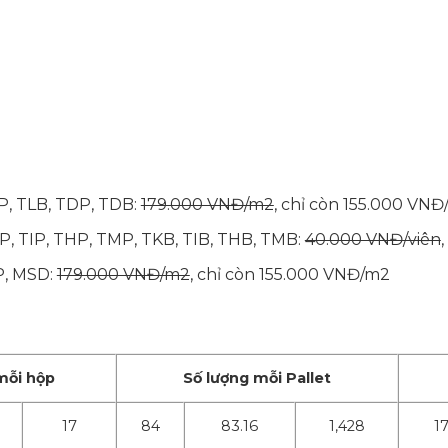
P, TLB, TDP, TDB:
179.000 VNĐ/m2
, chỉ còn 155.000 VN
KP, TIP, THP, TMP, TKB, TIB, THB, TMB:
40.000 VNĐ/viên
P, MSD:
179.000 VNĐ/m2
, chỉ còn 155.000 VNĐ/m2
mỗi hộp
Số lượng mỗi Pallet
17
84
83.16
1,428
1