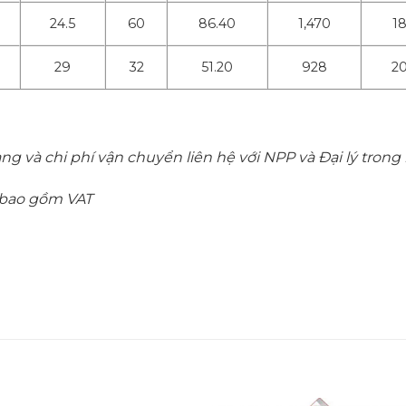
24.5
60
86.40
1,470
1
29
32
51.20
928
2
àng và chi phí vận chuyển liên hệ với NPP và Đại lý trong
đã bao gồm VAT