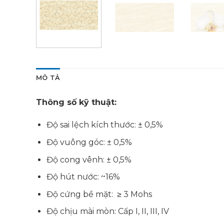
MÔ TẢ
Thông số kỹ thuật:
Độ sai lệch kích thước: ± 0,5%
Độ vuông góc: ± 0,5%
Độ cong vênh: ± 0,5%
Độ hút nước: ~16%
Độ cứng bề mặt: ≥ 3 Mohs
Độ chịu mài mòn: Cấp I, II, III, IV