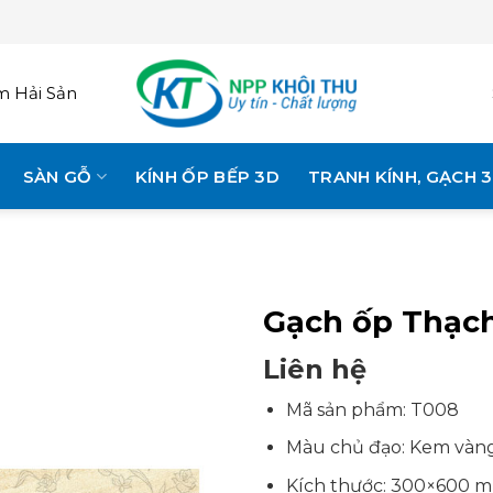
 Hải Sản
SÀN GỖ
KÍNH ỐP BẾP 3D
TRANH KÍNH, GẠCH 
Gạch ốp Thạch
Liên hệ
Mã sản phẩm: T008
Màu chủ đạo: Kem vàn
Kích thước: 300×600