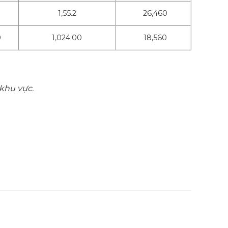
8
1,55.2
26,460
0
1,024.00
18,560
 khu vực.