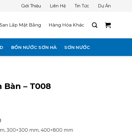
Giới Thiệu
Liên Hệ
Tin Tức
Dự Án
San Lấp Mặt Bằng
Hàng Hóa Khác
3D
BỒN NƯỚC SƠN HÀ
SƠN NƯỚC
 Bàn – T008
g
 mm, 300×300 mm, 400×800 mm