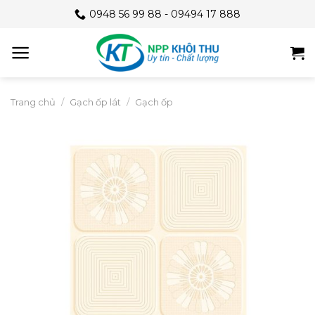
Skip
0948 56 99 88 - 09494 17 888
to
content
Trang chủ
/
Gạch ốp lát
/
Gạch ốp