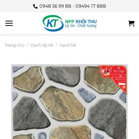
Skip
0948 56 99 88 - 09494 17 888
to
content
Trang chủ
/
Gạch ốp lát
/
Gạch lát