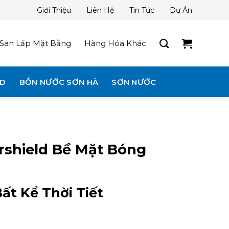
Giới Thiệu
Liên Hệ
Tin Tức
Dự Án
San Lấp Mặt Bằng
Hàng Hóa Khác
3D
BỒN NƯỚC SƠN HÀ
SƠN NƯỚC
shield Bề Mặt Bóng
ất Kể Thời Tiết