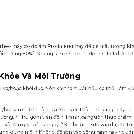
% theo máy đo độ ẩm Protimeter hay để bề mặt tường khô
 trường 80%). Không sơn nếu nhiệt độ thời tiết dưới 10 
 Khỏe Và Môi Trường
ụi và/hoặc khói độc. Nên xả nhám ướt nếu có thể. Làm v
/bụi sơn Chỉ thi công tại khu vực thông thoáng. Lấy lại
i trường. ° Thu gom tràn đổ. ° Tránh xa nguồn thực phẩm,
h và đến gặp bác sĩ ngay. ° Khi bị dính sơn vào da, lập 
dụng dung môi. ° Không đổ sơn vào cống rãnh hay nguồ