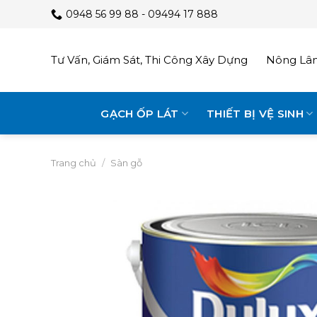
Skip
0948 56 99 88 - 09494 17 888
to
content
Tư Vấn, Giám Sát, Thi Công Xây Dựng
Nông Lâm
GẠCH ỐP LÁT
THIẾT BỊ VỆ SINH
Trang chủ
/
Sàn gỗ