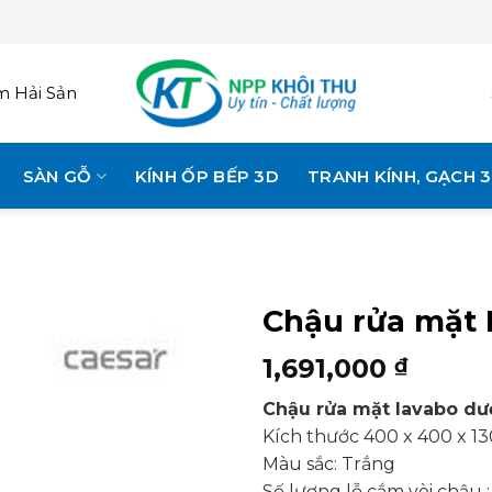
 Hải Sản
SÀN GỖ
KÍNH ỐP BẾP 3D
TRANH KÍNH, GẠCH 
Chậu rửa mặt 
1,691,000
₫
Chậu rửa mặt lavabo d
Kích thước 400 x 400 x 
Màu sắc: Trắng
Số lượng lỗ cắm vòi chậu :