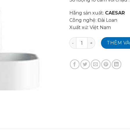
Hãng sản xuất:
CAESAR
Công nghệ: Đài Loan
Xuất xứ: Việt Nam
Chậu rửa mặt LF5256 số lư
THÊM VÀ