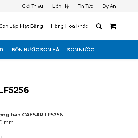
Giới Thiệu
Liên Hệ
Tin Tức
Dự Án
San Lấp Mặt Bằng
Hàng Hóa Khác
3D
BỒN NƯỚC SƠN HÀ
SƠN NƯỚC
LF5256
ương bàn CAESAR LF5256
130 mm
 1