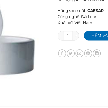
Hãng sản xuất:
CAESAR
Công nghệ: Đài Loan
Xuất xứ: Việt Nam
Chậu rửa mặt LF5232 số lư
THÊM VÀ