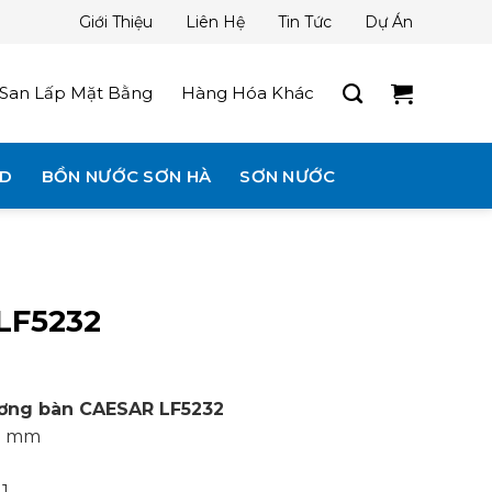
Giới Thiệu
Liên Hệ
Tin Tức
Dự Án
San Lấp Mặt Bằng
Hàng Hóa Khác
3D
BỒN NƯỚC SƠN HÀ
SƠN NƯỚC
LF5232
ương bàn CAESAR LF5232
50 mm
 1