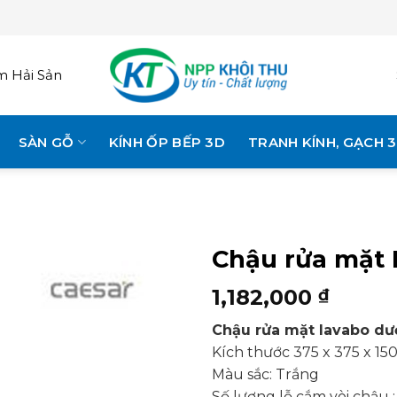
 Hải Sản
SÀN GỖ
KÍNH ỐP BẾP 3D
TRANH KÍNH, GẠCH 
Chậu rửa mặt 
1,182,000
₫
Chậu rửa mặt lavabo d
Kích thước 375 x 375 x 1
Màu sắc: Trắng
Số lượng lỗ cắm vòi chậu :