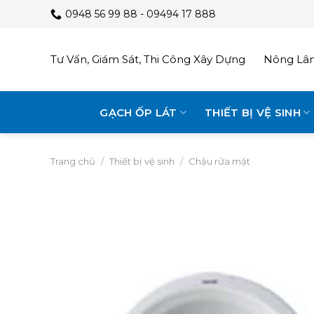
Skip
0948 56 99 88 - 09494 17 888
to
content
Tư Vấn, Giám Sát, Thi Công Xây Dựng
Nông Lâm
GẠCH ỐP LÁT
THIẾT BỊ VỆ SINH
Trang chủ
/
Thiết bị vệ sinh
/
Chậu rửa mặt