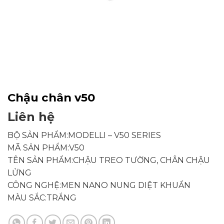
Chậu chân v50
Liên hệ
BỘ SẢN PHẨM:MODELLI – V50 SERIES
MÃ SẢN PHẨM:V50
TÊN SẢN PHẨM:CHẬU TREO TƯỜNG, CHÂN CHẬU
LỬNG
CÔNG NGHỆ:MEN NANO NUNG DIỆT KHUẨN
MÀU SẮC:TRẮNG