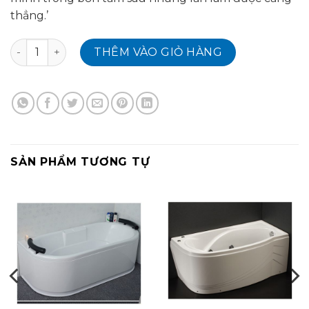
thẳng.’
Bồn tắm nằm Amazon TP-7073 số lượng
THÊM VÀO GIỎ HÀNG
SẢN PHẨM TƯƠNG TỰ