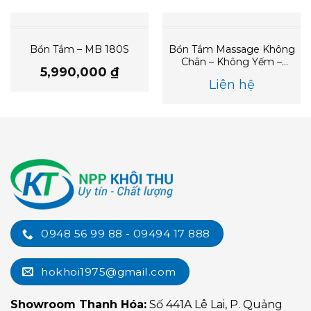
Bồn Tắm – MB 180S
Bồn Tắm Massage Không
Chân – Không Yếm –
5,990,000
₫
MT3350AL/AR
Liên hệ
0948 56 99 88 - 09494 17 888
hokhoi1975@gmail.com
Showroom Thanh Hóa:
Số 441A Lê Lai, P. Quảng