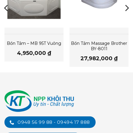
Bồn Tắm – MB 95T Vuông
Bồn Tắm Massage Brother
BY-8011
4,950,000
₫
27,982,000
₫
0948 56 99 88 - 09494 17 888