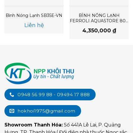
Bình Nóng Lạnh SB35E-VN
BÌNH NÓNG LẠNH
FERROLI AQUASTORE 80L
Liên hệ
NGANG
4,350,000
₫
0948 56 99 88 - 09494 17 888
hokhoi1975@gmail.com
Showroom Thanh Hóa:
Số 441A Lê Lai, P. Quảng
Hưng, TP. Thanh Hóa.( Đối diện nhà thuốc Ngọc sắc