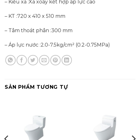
– Kiểu xả :
Xả xoáy kết hợp áp lực cao
– KT :
720 x 410 x 510 mm
– Tâm thoát phân :
300 mm
– Áp lực nước :
2.0-7.5kg/cm² (0.2-0.75MPa)
SẢN PHẨM TƯƠNG TỰ