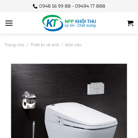
Skip
0948 56 99 88 - 09494 17 888
to
content
Trang chủ
/
Thiết bị vệ sinh
/
Bồn cầu