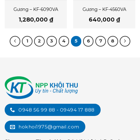
Gương – KF-6090VA
Gương – KF-4560VA
1,280,000
₫
640,000
₫
1
2
3
4
5
6
7
8
0948 56 99 88 - 09494 17 888
hokhoi1975@gmail.com