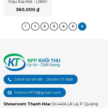
Chậu Rửa Mặt – L280V
360,000
₫
1
2
3
4
5
6
0948 56 99 88 - 09494 17 888
hokhoi1975@gmail.com
Showroom Thanh Hóa:
Số 441A Lê Lai, P. Quảng