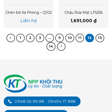
Chén Để Xà Phòng – Q102
Chậu Rửa Mặt LF5256
Liên hệ
1,691,000
₫
1
2
3
…
9
10
11
12
13
14
0948 56 99 88 - 09494 17 888