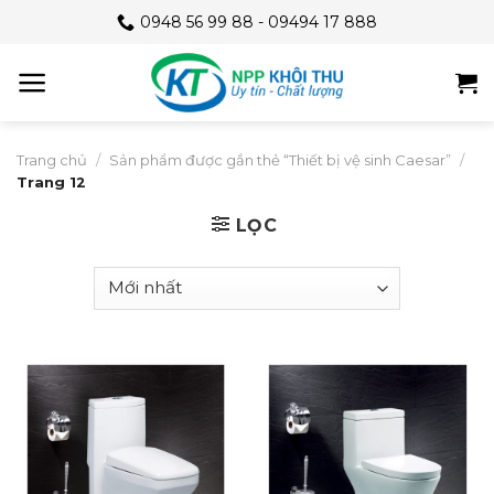
Skip
0948 56 99 88 - 09494 17 888
to
content
Trang chủ
/
Sản phẩm được gắn thẻ “Thiết bị vệ sinh Caesar”
/
Trang 12
LỌC